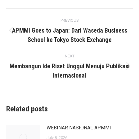
Post
PREVIOUS
navigation
APMMI Goes to Japan: Dari Waseda Business
Previous
School ke Tokyo Stock Exchange
post:
NEXT
Membangun Ide Riset Unggul Menuju Publikasi
Next
Internasional
post:
Related posts
WEBINAR NASIONAL APMMI
July 8, 2026