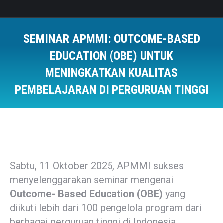
SEMINAR APMMI: OUTCOME-BASED
EDUCATION (OBE) UNTUK
MENINGKATKAN KUALITAS
PEMBELAJARAN DI PERGURUAN TINGGI
You are here:
Sabtu, 11 Oktober 2025, APMMI sukses
menyelenggarakan seminar mengenai
Outcome- Based Education (OBE)
yang
diikuti lebih dari 100 pengelola program dari
berbagai perguruan tinggi di Indonesia.